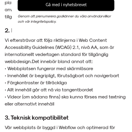
plattform. Vi arbetar kontinuerligt för att förbättra
Gå med i nyhetsbrevet
användarupplevelsen och följa relevanta
tillgänglighetsstandarder.
Genom att prenumerera godkänner du våra användarvillkor
och vår integritetspolicy.
2. Riktlinjer och standarder
Vi eftersträvar att följa riktlinjerna i Web Content
Accessibility Guidelines (WCAG) 2.1, nivå AA, som är
internationellt vedertagen standard för tillgänglig
webbdesign.Det innebär bland annat att:
• Webbplatsen fungerar med skärmläsare
• Innehållet är begripligt, förutsägbart och navigerbart
• Färgkontraster är tillräckliga
• Allt innehåll går att nå via tangentbordet
• Videor (om sådana finns) ska kunna förses med textning
eller alternativt innehåll
3. Teknisk kompatibilitet
Vår webbplats är byggd i Webflow och optimerad för