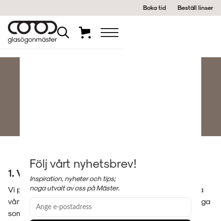
Boka tid
Beställ linser
Tillgänglighet
Följ vårt nyhetsbrev!
1. Vårt åtagande
Inspiration, nyheter och tips;
noga utvalt av oss på Mäster.
Vi på Glasögonmäster i Borås AB strävar efter att göra
vår webbplats och våra tjänster tillgängliga för så många
som möjligt, oavsett funktionsförmåga eller teknisk