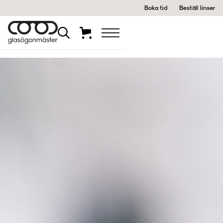
Boka tid
Beställ linser
Följ vårt nyhetsbrev!
Inspiration, nyheter och tips;
noga utvalt av oss på Mäster.