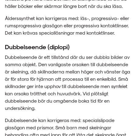
håller böcker eller skärmar längre bort när du ska läsa.
Ålderssynthet kan korrigeras med: läs-, progressiva- eller
rumsprogressiva glasögon eller progressiva kontaktlinser.
Det kan krävas speciallösningar med kontaktlinser.
Dubbelseende (diplopi)
Dubbelseende är ett tillstånd där du ser dubbla bilder av
samma objekt. Den vanligaste orsaken till dubbelseende
är skelning, då skillnaderna mellan höger och vänster öga
är för stora för hjärnan att processa till en enkelbild. Små
skillnader ger inte upphov till dubbelseende men synfelet
kan orsaka trötthet och huvudvärk. Vid plötsligt
dubbelseende bör du omgående boka tid för en
undersökning.
Dubbelseende kan korrigeras med: specialslipade
glasögon med prismor. Små barn med skelningar
behandlas ofta med lapp för att låta det skelande ögat