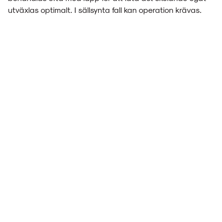
utväxlas optimalt. I sällsynta fall kan operation krävas.
Glasögonmäster
Allégatan 20, Borås
033-10 15 60
info@glasogonmaster.se
Orgnr. 556246-7612
Öppettider
Måndag - Fredag: 09:30 – 18.00
Lördag: 10:00 – 14:00