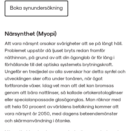
Boka synundersökning
Närsynthet (Myopi)
Att vara närsynt orsakar svårigheter att se på långt håll.
Problemet uppstår då ljuset bryts redan framför
näthinnan, på grund av att din ögonglob är för lång i
förhållande till det optiska systemets brytningskraft.
Ungefär en tredjedel av alla svenskar har detta synfel och
utvecklingen sker ofta under tonåren, när ögat
fortfarande växer. Idag vet man att det kan bromsas
genom att bära nattlinser, så kallade ortokeratologilinser
eller specialanpassade glasögonglas. Man räknar med
att hela 50 procent av världens befolkning kommer att
vara närsynt år 2050, med dagens beteendemönster
och skärmanvändning i åtanke.