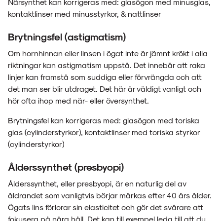
Närsynthet kan korrigeras med: glasögon med minusglas,
kontaktlinser med minusstyrkor, & nattlinser
Brytningsfel (astigmatism)
Om hornhinnan eller linsen i ögat inte är jämnt krökt i alla
riktningar kan astigmatism uppstå. Det innebär att raka
linjer kan framstå som suddiga eller förvrängda och att
det man ser blir utdraget. Det här är väldigt vanligt och
hör ofta ihop med när- eller översynthet.
Brytningsfel kan korrigeras med: glasögon med toriska
glas (cylinderstyrkor), kontaktlinser med toriska styrkor
(cylinderstyrkor)
Ålderssynthet (presbyopi)
Ålderssynthet, eller presbyopi, är en naturlig del av
åldrandet som vanligtvis börjar märkas efter 40 års ålder.
Ögats lins förlorar sin elasticitet och gör det svårare att
fokusera på nära håll. Det kan till exempel leda till att du