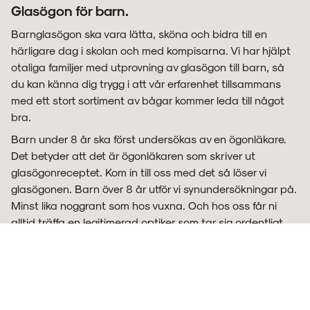
Glasögon för barn.
Barnglasögon ska vara lätta, sköna och bidra till en
härligare dag i skolan och med kompisarna. Vi har hjälpt
otaliga familjer med utprovning av glasögon till barn, så
du kan känna dig trygg i att vår erfarenhet tillsammans
med ett stort sortiment av bågar kommer leda till något
bra.
Barn under 8 år ska först undersökas av en ögonläkare.
Det betyder att det är ögonläkaren som skriver ut
glasögonreceptet. Kom in till oss med det så löser vi
glasögonen. Barn över 8 år utför vi synundersökningar på.
Minst lika noggrant som hos vuxna. Och hos oss får ni
alltid träffa en legitimerad optiker som tar sig ordentligt
med tid för er. För vi tycker att alla förtjänar att se så bra
de kan!
Kommer vi fram till att glasögon eller kontaktlinser behövs
får barn alltid 25% rabatt genom landstinget, ända fram